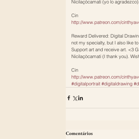
Nicilaçòcamati (yo lo agradezco)
Cin
http://www.patreon.com/cinthyave
Reward Delivered: Digital Drawing 
not my specialty, but I also like 
Support art and receive art. <3 G
Nicilaçòcamati (I thank you). Wishi
Cin
http://www.patreon.com/cinthyave
#digitalportrait
#digitaldrawing
#d
Comentários