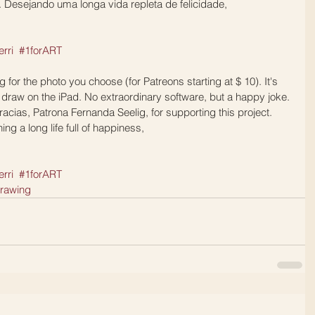
. Desejando uma longa vida repleta de felicidade, 
rri
#1forART
for the photo you choose (for Patreons starting at $ 10). It's 
to draw on the iPad. No extraordinary software, but a happy joke. 
racias, Patrona Fernanda Seelig, for supporting this project.
ng a long life full of happiness,
rri 
#1forART
rawing