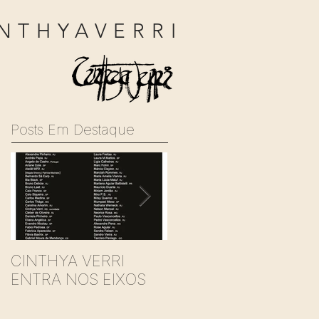
NTHYAVERRI
Posts Em Destaque
CINTHYA VERRI
BabyDoll CardBox
ENTRA NOS EIXOS