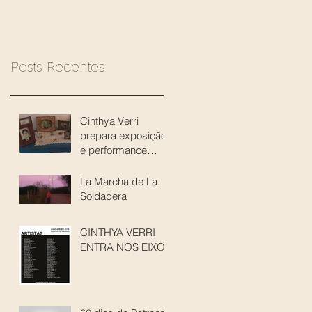
Posts Recentes
Cinthya Verri
prepara exposição
e performance
sobre as
“Soldaderas”
La Marcha de La
Soldadera
CINTHYA VERRI
ENTRA NOS EIXOS