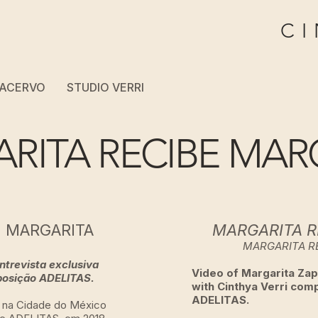
CI
ACERVO
STUDIO VERRI
RITA RECIBE MAR
E MARGARITA
MARGARITA R
MARGARITA R
ntrevista exclusiva
Video of Margarita Zapa
xposição ADELITAS.
with Cinthya Verri com
ADELITAS.
, na Cidade do México