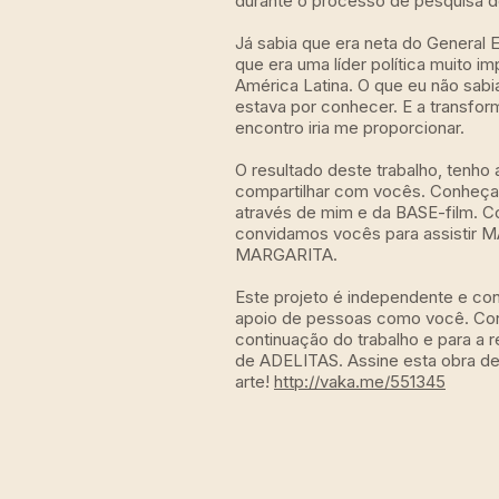
durante o processo de pesquisa 
Já sabia que era neta do General E
que era uma líder política muito i
América Latina. O que eu não sabi
estava por conhecer. E a transfo
encontro iria me proporcionar.
O resultado deste trabalho, tenho 
compartilhar com vocês. Conheça
através de mim e da BASE-film. C
convidamos vocês para assistir
MARGARITA.
Este projeto é independente e co
apoio de pessoas como você. Con
continuação do trabalho e para a 
de ADELITAS. Assine esta obra d
arte!
http://vaka.me/551345