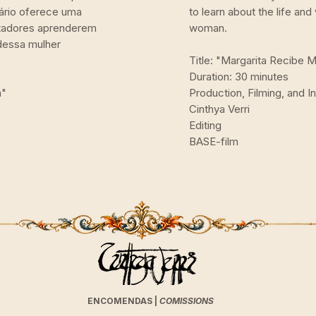
ário oferece uma
to learn about the life and
ctadores aprenderem
woman.
 dessa mulher
Title: "Margarita Recibe M
Duration: 30 minutes
a"
Production, Filming, and I
Cinthya Verri
Editing
BASE-film
ENCOMENDAS |
COMISSIONS