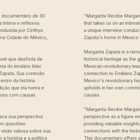
m documentário de 30
"Margarita Recibe Margar
 íntima e reflexiva
that takes us on an intima
onduzida por Cinthya
a unique interview conduct
, na Cidade do México,
Zapata's home in Mexico C
Margarita Zapata is a rema
ável que desfruta de
historical heritage as the
ta do lendário líder
Mexican revolutionary lead
 Zapata. Sua conexão
connection to Emiliano Zap
ntro da história
Mexico's revolutionary his
dição que ela honra e
upholds in her own commitm
isso com causas
causes.
"Margarita Recibe Margarit
aca sua perspectiva
perspective as a figure e
 em questões
providing valuable insights
visão valiosa sobre sua
connections with the histo
a história e a política
This documentary offers a