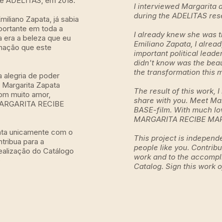
de ADELITAS, em 2018.
I interviewed Margarita 
during the ADELITAS res
miliano Zapata, já sabia
mportante em toda a
I already knew she was 
a era a beleza que eu
Emiliano Zapata, I alrea
rmação que este
important political leader
didn't know was the beau
the transformation this 
a alegria de poder
 Margarita Zapata
The result of this work, I
om muito amor,
share with you. Meet Ma
 MARGARITA RECIBE
BASE-film. With much lov
MARGARITA RECIBE MA
nta unicamente com o
This project is independ
tribua para a
people like you. Contribu
realização do Catálogo
work and to the accompl
e
Catalog. Sign this work o