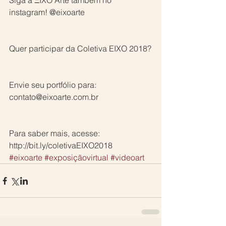
Siga a ΞIXO Arte também no 
instagram! @eixoarte
Quer participar da Coletiva EIXO 2018?
Envie seu portfólio para: 
contato@eixoarte.com.br
Para saber mais, acesse: 
http://bit.ly/coletivaEIXO2018
#eixoarte
#exposiçãovirtual
#videoart