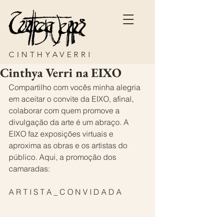
CINTHYAVERRI
Cinthya Verri na EIXO
Compartilho com vocês minha alegria 
em aceitar o convite da EIXO, afinal, 
colaborar com quem promove a 
divulgação da arte é um abraço. A 
EIXO faz exposições virtuais e 
aproxima as obras e os artistas do 
público. Aqui, a promoção dos 
camaradas:
A R T I S T A _ C O N V I D A D A