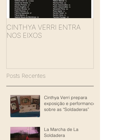
CINTHYA VERRI ENTRA
BabyDoll Card
NOS EIXOS
Posts Recentes
Cinthya Verri prepara
exposição e performance
sobre as “Soldaderas”
La Marcha de La
Soldadera