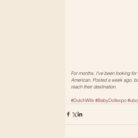
For months, I've been looking fo
American. Posted a week ago, but
reach their destination.
#DutchWife
#BabyDollexpo
#ubo