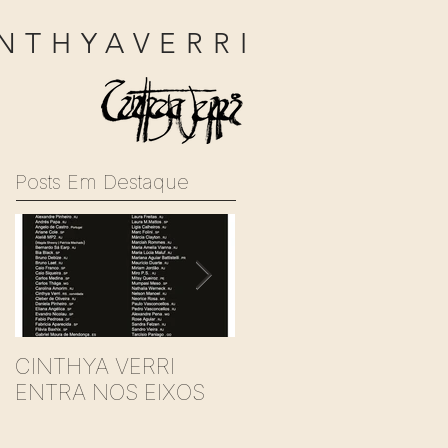
NTHYAVERRI
Posts Em Destaque
CINTHYA VERRI
BabyDoll CardBox
ENTRA NOS EIXOS