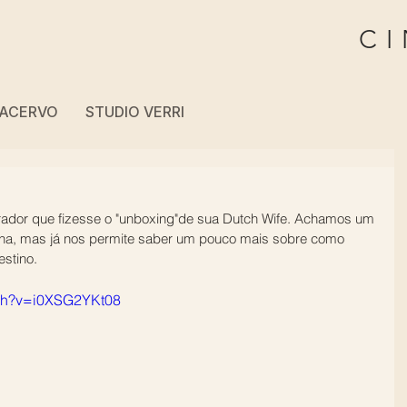
CI
ACERVO
STUDIO VERRI
dor que fizesse o "unboxing"de sua Dutch Wife. Achamos um 
a, mas já nos permite saber um pouco mais sobre como 
stino.
tch?v=i0XSG2YKt08