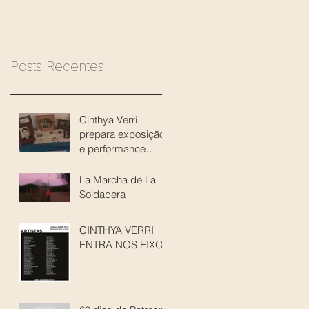
Posts Recentes
Cinthya Verri
prepara exposição
e performance
sobre as
“Soldaderas”
La Marcha de La
Soldadera
CINTHYA VERRI
ENTRA NOS EIXOS