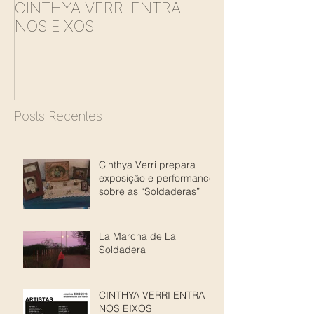
CINTHYA VERRI ENTRA
BabyDoll Card
NOS EIXOS
Posts Recentes
Cinthya Verri prepara
exposição e performance
sobre as “Soldaderas”
La Marcha de La
Soldadera
CINTHYA VERRI ENTRA
NOS EIXOS