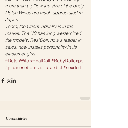
more than a pillow the size of the body. 
Dutch Wives are much appreciated in 
Japan.
There, the Orient Industry is in the 
market. The US has long westernized 
the models. RealDoll, now a leader in 
sales, now installs personality in its 
elastomer girls.
#DutchWife
#RealDoll
#BabyDollexpo
#japanesebehavior
#sexbot
#sexdoll
Comentários