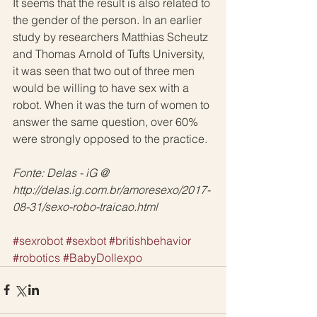
It seems that the result is also related to 
the gender of the person. In an earlier 
study by researchers Matthias Scheutz 
and Thomas Arnold of Tufts University, 
it was seen that two out of three men 
would be willing to have sex with a 
robot. When it was the turn of women to 
answer the same question, over 60% 
were strongly opposed to the practice.
Fonte: Delas - iG @ 
http://delas.ig.com.br/amoresexo/2017-
08-31/sexo-robo-traicao.html
#sexrobot
#sexbot
#britishbehavior
#robotics
#BabyDollexpo